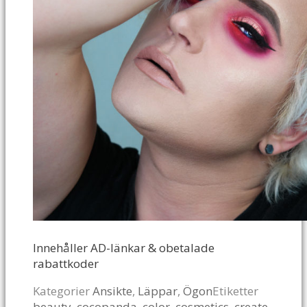
Innehåller AD-länkar & obetalade
rabattkoder
Kategorier
Ansikte
,
Läppar
,
Ögon
Etiketter
beauty
,
cocopanda
,
color
,
cosmetics
,
create
,