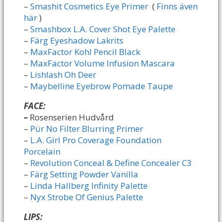
–
Smashit Cosmetics Eye Primer
(
Finns även
här
)
–
Smashbox L.A. Cover Shot Eye Palette
–
Färg Eyeshadow Lakrits
–
MaxFactor Kohl Pencil Black
–
MaxFactor Volume Infusion Mascara
–
Lishlash Oh Deer
–
Maybelline Eyebrow Pomade Taupe
FACE:
–
Rosenserien Hudvård
–
Pür No Filter Blurring Primer
–
L.A. Girl Pro Coverage Foundation
Porcelain
–
Revolution Conceal & Define Concealer C3
–
Färg Setting Powder Vanilla
–
Linda Hallberg Infinity Palette
–
Nyx Strobe Of Genius Palette
LIPS: