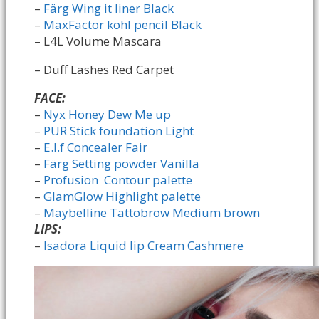
–
Färg Wing it liner Black
–
MaxFactor kohl pencil Black
– L4L Volume Mascara
– Duff Lashes Red Carpet
FACE:
–
Nyx Honey Dew Me up
–
PUR Stick foundation Light
–
E.l.f Concealer Fair
–
Färg Setting powder Vanilla
–
Profusion Contour palette
–
GlamGlow Highlight palette
–
Maybelline Tattobrow Medium brown
LIPS:
–
Isadora Liquid lip Cream Cashmere