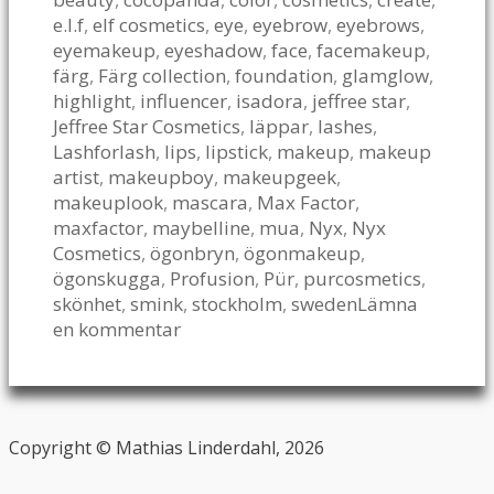
e.l.f
,
elf cosmetics
,
eye
,
eyebrow
,
eyebrows
,
eyemakeup
,
eyeshadow
,
face
,
facemakeup
,
färg
,
Färg collection
,
foundation
,
glamglow
,
highlight
,
influencer
,
isadora
,
jeffree star
,
Jeffree Star Cosmetics
,
läppar
,
lashes
,
Lashforlash
,
lips
,
lipstick
,
makeup
,
makeup
artist
,
makeupboy
,
makeupgeek
,
makeuplook
,
mascara
,
Max Factor
,
maxfactor
,
maybelline
,
mua
,
Nyx
,
Nyx
Cosmetics
,
ögonbryn
,
ögonmakeup
,
ögonskugga
,
Profusion
,
Pür
,
purcosmetics
,
skönhet
,
smink
,
stockholm
,
sweden
Lämna
en kommentar
Copyright © Mathias Linderdahl, 2026