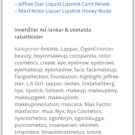
–
Jeffree Star Liquid Lipstick Can’t Relate
–
MaxFActor Liauer Lipstick Honey Nude
Innehåller Ad-länkar & obetalda
rabattkoder
Kategorier
Ansikte
,
Läppar
,
Ögon
Etiketter
beauty
,
boyinmakeup
,
cocopanda
,
color
,
cosmetics
,
create
,
eye
,
eyebrow
,
eyebrows
,
eyemakeup
,
eyeshadow
,
face
,
facemakeup
,
Färgcellection
,
foundation
,
highlight
,
jeffree
star
,
L.A Girl
,
läppar
,
lashes
,
lindahallberg
,
lips
,
lipstick
,
lishlash
,
makeup
,
makeupboy
,
makeupgeek
,
makeuplook
,
makeuprevolution
,
mascara
,
Max Factor
,
maxfactor
,
mua
,
Nyx
,
Nyx Cosmetics
,
nyxcosmetics
,
ögonbryn
,
ögonskugga
,
purcosmetics
,
rosenserien
,
skönhet
,
smashbox
,
Smashitcosmetics
,
smink
,