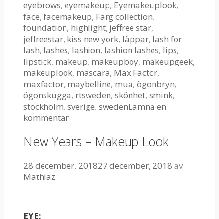
eyebrows
,
eyemakeup
,
Eyemakeuplook
,
face
,
facemakeup
,
Färg collection
,
foundation
,
highlight
,
jeffree star
,
jeffreestar
,
kiss new york
,
läppar
,
lash for
lash
,
lashes
,
lashion
,
lashion lashes
,
lips
,
lipstick
,
makeup
,
makeupboy
,
makeupgeek
,
makeuplook
,
mascara
,
Max Factor
,
maxfactor
,
maybelline
,
mua
,
ögonbryn
,
ögonskugga
,
rtsweden
,
skönhet
,
smink
,
stockholm
,
sverige
,
sweden
Lämna en
kommentar
New Years – Makeup Look
28 december, 2018
27 december, 2018
av
Mathiaz
EYE: