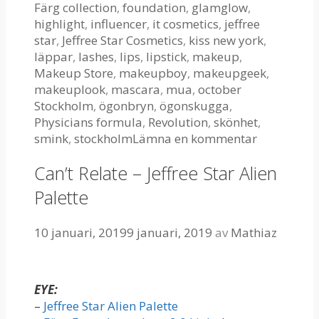
Färg collection
,
foundation
,
glamglow
,
highlight
,
influencer
,
it cosmetics
,
jeffree
star
,
Jeffree Star Cosmetics
,
kiss new york
,
läppar
,
lashes
,
lips
,
lipstick
,
makeup
,
Makeup Store
,
makeupboy
,
makeupgeek
,
makeuplook
,
mascara
,
mua
,
october
Stockholm
,
ögonbryn
,
ögonskugga
,
Physicians formula
,
Revolution
,
skönhet
,
smink
,
stockholm
Lämna en kommentar
Can’t Relate – Jeffree Star Alien
Palette
10 januari, 2019
9 januari, 2019
av
Mathiaz
EYE:
–
Jeffree Star Alien Palette