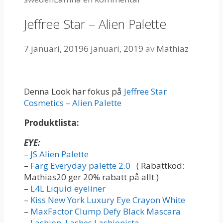
Jeffree Star – Alien Palette
7 januari, 2019
6 januari, 2019
av
Mathiaz
Denna Look har fokus på
Jeffree Star
Cosmetics – Alien Palette
Produktlista:
EYE:
–
JS Alien Palette
–
Färg Everyday palette 2.0
( Rabattkod:
Mathias20 ger 20% rabatt på allt )
–
L4L Liquid eyeliner
–
Kiss New York Luxury Eye Crayon White
–
MaxFactor Clump Defy Black Mascara
–
Lashion Lashes Lashionista