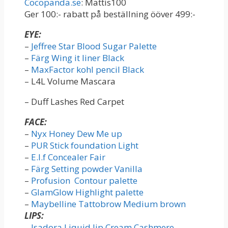
Cocopanda.se
: Mattis100
Ger 100:- rabatt på beställning ööver 499:-
EYE:
–
Jeffree Star Blood Sugar Palette
–
Färg Wing it liner Black
–
MaxFactor kohl pencil Black
– L4L Volume Mascara
– Duff Lashes Red Carpet
FACE:
–
Nyx Honey Dew Me up
–
PUR Stick foundation Light
–
E.l.f Concealer Fair
–
Färg Setting powder Vanilla
–
Profusion Contour palette
–
GlamGlow Highlight palette
–
Maybelline Tattobrow Medium brown
LIPS:
–
Isadora Liquid lip Cream Cashmere