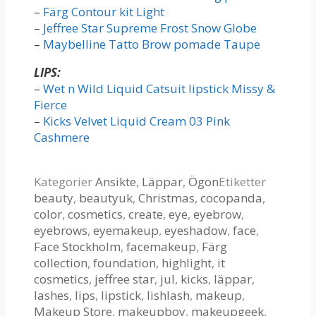
–
Färg Contour kit Light
–
Jeffree Star Supreme Frost Snow Globe
–
Maybelline Tatto Brow pomade Taupe
LIPS:
–
Wet n Wild Liquid Catsuit lipstick Missy &
Fierce
–
Kicks Velvet Liquid Cream 03 Pink
Cashmere
Kategorier
Ansikte
,
Läppar
,
Ögon
Etiketter
beauty
,
beautyuk
,
Christmas
,
cocopanda
,
color
,
cosmetics
,
create
,
eye
,
eyebrow
,
eyebrows
,
eyemakeup
,
eyeshadow
,
face
,
Face Stockholm
,
facemakeup
,
Färg
collection
,
foundation
,
highlight
,
it
cosmetics
,
jeffree star
,
jul
,
kicks
,
läppar
,
lashes
,
lips
,
lipstick
,
lishlash
,
makeup
,
Makeup Store
,
makeupboy
,
makeupgeek
,