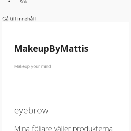
Sök
Gå till innehåll
MakeupByMattis
Makeup your mind
eyebrow
Mina följare väljer produkterna