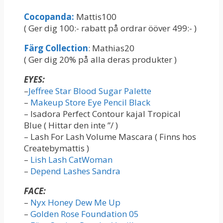
Cocopanda:
Mattis100
( Ger dig 100:- rabatt på ordrar ööver 499:- )
Färg Collection
: Mathias20
( Ger dig 20% på alla deras produkter )
EYES:
–
Jeffree Star Blood Sugar Palette
–
Makeup Store Eye Pencil Black
– Isadora Perfect Contour kajal Tropical
Blue ( Hittar den inte ”/ )
– Lash For Lash Volume Mascara ( Finns hos
Createbymattis )
–
Lish Lash CatWoman
–
Depend Lashes Sandra
FACE:
–
Nyx Honey Dew Me Up
–
Golden Rose Foundation 05