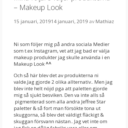
– Makeup Look
15 januari, 2019
14 januari, 2019
av
Mathiaz
Ni som följer mig på andra sociala Medier
som t.ex Instagram, vet att jag bad er välja
makeup produkter jag skulle använda i en
Makeup Look
^^
Och så här blev det av produkterna ni
valde.Jag gjorde 2 olika allternativ.. Men jag
blev inte helt nöjd pga att paletten gjorde
mig så sjukt besviken. Den va inte alls så
pigmenterad som alla andra Jeffree Star
paletter & så fort man försökte tona ut
skuggorna, så blev det väldigt fläckigt &
skuggan försvann nästan.. Jag vet inte om
jag fick en dålig fabriks vara eller om