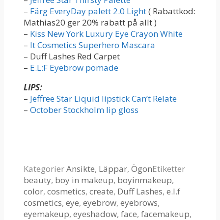
–
Färg EveryDay palett 2.0 Light
( Rabattkod:
Mathias20 ger 20% rabatt på allt )
–
Kiss New York Luxury Eye Crayon White
–
It Cosmetics Superhero Mascara
– Duff Lashes Red Carpet
–
E.L:F Eyebrow pomade
LIPS:
–
Jeffree Star Liquid lipstick Can’t Relate
–
October Stockholm lip gloss
Kategorier
Ansikte
,
Läppar
,
Ögon
Etiketter
beauty
,
boy in makeup
,
boyinmakeup
,
color
,
cosmetics
,
create
,
Duff Lashes
,
e.l.f
cosmetics
,
eye
,
eyebrow
,
eyebrows
,
eyemakeup
,
eyeshadow
,
face
,
facemakeup
,