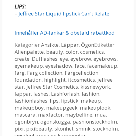
LIPS:
–
Jeffree Star Liquid lipstick Can’t Relate
Innehåller AD-länkar & obetald rabattkod
Kategorier
Ansikte
,
Läppar
,
Ögon
Etiketter
Alienpalette
,
beauty
,
color
,
cosmetics
,
create
,
Dufflashes
,
eye
,
eyebrow
,
eyebrows
,
eyemakeup
,
eyeshadow
,
face
,
facemakeup
,
färg
,
Färg collection
,
Färgcellection
,
foundation
,
highlight
,
itcosmetics
,
jeffree
star
,
Jeffree Star Cosmetics
,
kissnewyork
,
läppar
,
lashes
,
Lashforlash
,
lashion
,
lashionlashes
,
lips
,
lipstick
,
makeup
,
makeupboy
,
makeupgeek
,
makeuplook
,
mascara
,
maxfactor
,
maybelline
,
mua
,
ögonbryn
,
ögonskugga
,
pashionstockholm
,
pixi
,
pixibeauty
,
skönhet
,
smink
,
stockholm
,
sweden
Lämna en kommentar