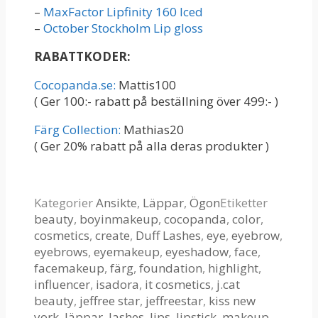
–
MaxFactor Lipfinity 160 Iced
–
October Stockholm Lip gloss
RABATTKODER:
Cocopanda.se:
Mattis100
( Ger 100:- rabatt på beställning över 499:- )
Färg Collection:
Mathias20
( Ger 20% rabatt på alla deras produkter )
Kategorier
Ansikte
,
Läppar
,
Ögon
Etiketter
beauty
,
boyinmakeup
,
cocopanda
,
color
,
cosmetics
,
create
,
Duff Lashes
,
eye
,
eyebrow
,
eyebrows
,
eyemakeup
,
eyeshadow
,
face
,
facemakeup
,
färg
,
foundation
,
highlight
,
influencer
,
isadora
,
it cosmetics
,
j.cat
beauty
,
jeffree star
,
jeffreestar
,
kiss new
york
,
läppar
,
lashes
,
lips
,
lipstick
,
makeup
,