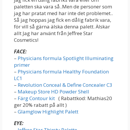
paletten ska vara så..Men de personer som
jag har pratat med har inte det problemet..
Så jag hoppas jag fick en dålig fabrik vara,
för vill så gärna älska denna palett. Älskar
allt Jag har använt från Jeffree Star
Cosmetics!
FACE:
–
Physicians formula Spotlight Illuminating
primer
–
Physicians formula Healthy Foundation
LC1
–
Revolution Conceal & Define Concealer C3
–
Makeup Store HD Powder Shell
–
Färg Contour kit
( Rabattkod: Mathias20
ger 20% rabatt på allt )
–
Glamglow Highlight Palett
EYE:
–
Jeffree Star Thirsty Palette