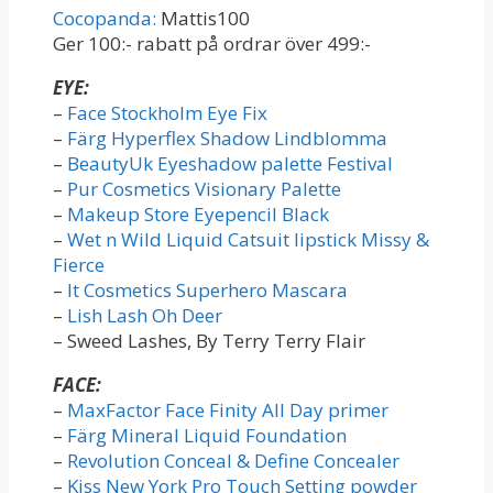
Cocopanda:
Mattis100
Ger 100:- rabatt på ordrar över 499:-
EYE:
–
Face Stockholm Eye Fix
–
Färg Hyperflex Shadow Lindblomma
–
BeautyUk Eyeshadow palette Festival
–
Pur Cosmetics Visionary Palette
–
Makeup Store Eyepencil Black
–
Wet n Wild Liquid Catsuit lipstick Missy &
Fierce
–
It Cosmetics Superhero Mascara
–
Lish Lash Oh Deer
– Sweed Lashes, By Terry Terry Flair
FACE:
–
MaxFactor Face Finity All Day primer
–
Färg Mineral Liquid Foundation
–
Revolution Conceal & Define Concealer
–
Kiss New York Pro Touch Setting powder