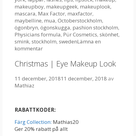
makeupboy
,
makeupgeek
,
makeuplook
,
mascara
,
Max Factor
,
maxfactor
,
maybelline
,
mua
,
Octoberstockholm
,
ögonbryn
,
ögonskugga
,
pashion stockholm
,
Physicians formula
,
Pür Cosmetics
,
skönhet
,
smink
,
stockholm
,
sweden
Lämna en
kommentar
Christmas | Eye Makeup Look
11 december, 2018
11 december, 2018
av
Mathiaz
RABATTKODER:
Färg Collection:
Mathias20
Ger 20% rabatt på allt