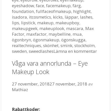
eyeshadow
,
face
,
facemakeup
,
färg
,
foundation
,
fullfaceofmakeup
,
highlight
,
isadora
,
itcosmetics
,
kicks
,
läppar
,
lashes
,
lips
,
lipstick
,
makeup
,
makeupboy
,
makeupgeek
,
makeuplook
,
mascara
,
Max
Factor
,
maxfactor
,
maybelline
,
mua
,
ögonbryn
,
ögonmakeup
,
ögonskugga
,
realtechniques
,
skönhet
,
smink
,
stockholm
,
sweden
,
sweedlashes
Lämna en kommentar
Våga vara annorlunda – Eye
Makeup Look
27 november, 2018
27 november, 2018
av
Mathiaz
Rabattkoder: