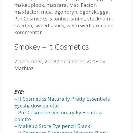
makeuplook
,
mascara
,
Max Factor
,
maxfactor
,
mua
,
ögonbryn
,
ögonskugga
,
Pür Cosmetics
,
skönhet
,
smink
,
stockholm
,
sweden
,
sweedlashes
,
wet n wild
Lämna en
kommentar
Smokey – It Cosmetics
7 december, 2018
7 december, 2018
av
Mathiaz
EYE:
–
It Cosmetics Naturally Pretty Essentials
Eyeshadow palette
–
Pur Cosmetics Visionary Eyeshadow
palette
–
Makeup Store Eye pencil Black
–
It Cosmetics Superhero Mascara Black