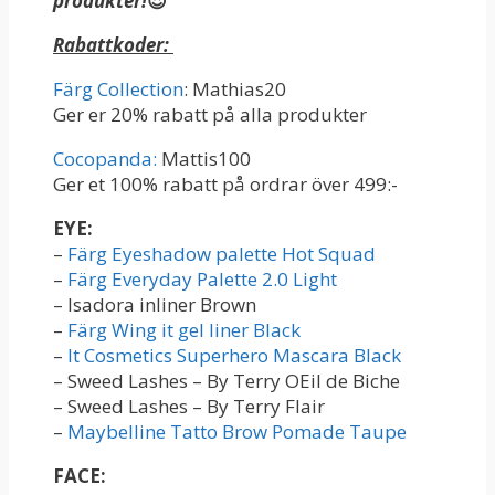
produkter!
😍
Rabattkoder:
Färg Collection
: Mathias20
Ger er 20% rabatt på alla produkter
Cocopanda:
Mattis100
Ger et 100% rabatt på ordrar över 499:-
EYE:
–
Färg Eyeshadow palette Hot Squad
–
Färg Everyday Palette 2.0 Light
– Isadora inliner Brown
–
Färg Wing it gel liner Black
–
It Cosmetics Superhero Mascara Black
– Sweed Lashes – By Terry OEil de Biche
– Sweed Lashes – By Terry Flair
–
Maybelline Tatto Brow Pomade Taupe
FACE: