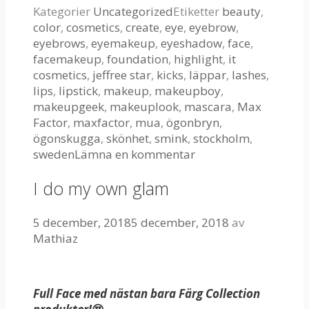
Kategorier
Uncategorized
Etiketter
beauty
,
color
,
cosmetics
,
create
,
eye
,
eyebrow
,
eyebrows
,
eyemakeup
,
eyeshadow
,
face
,
facemakeup
,
foundation
,
highlight
,
it
cosmetics
,
jeffree star
,
kicks
,
läppar
,
lashes
,
lips
,
lipstick
,
makeup
,
makeupboy
,
makeupgeek
,
makeuplook
,
mascara
,
Max
Factor
,
maxfactor
,
mua
,
ögonbryn
,
ögonskugga
,
skönhet
,
smink
,
stockholm
,
sweden
Lämna en kommentar
I do my own glam
5 december, 2018
5 december, 2018
av
Mathiaz
Full Face med nästan bara Färg Collection