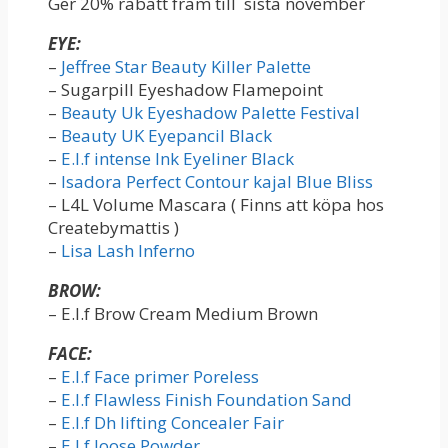
Ger 20% rabatt fram till sista november
EYE:
–
Jeffree Star Beauty Killer Palette
– Sugarpill Eyeshadow Flamepoint
–
Beauty Uk Eyeshadow Palette Festival
–
Beauty UK Eyepancil Black
–
E.l.f intense Ink Eyeliner Black
–
Isadora Perfect Contour kajal Blue Bliss
– L4L Volume Mascara ( Finns att köpa hos
Createbymattis )
–
Lisa Lash Inferno
BROW:
– E.l.f Brow Cream Medium Brown
FACE:
–
E.l.f Face primer Poreless
–
E.l.f Flawless Finish Foundation Sand
–
E.l.f Dh lifting Concealer Fair
–
E.l.f loose Powder