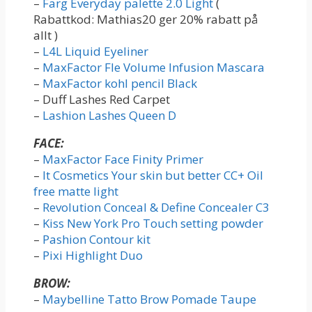
–
Färg Everyday palette 2.0 Light
(
Rabattkod: Mathias20 ger 20% rabatt på
allt )
–
L4L Liquid Eyeliner
–
MaxFactor Fle Volume Infusion Mascara
–
MaxFactor kohl pencil Black
– Duff Lashes Red Carpet
–
Lashion Lashes Queen D
FACE:
–
MaxFactor Face Finity Primer
–
It Cosmetics Your skin but better CC+ Oil
free matte light
–
Revolution Conceal & Define Concealer C3
–
Kiss New York Pro Touch setting powder
–
Pashion Contour kit
–
Pixi Highlight Duo
BROW:
–
Maybelline Tatto Brow Pomade Taupe