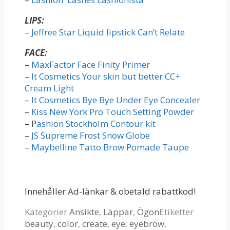
LIPS:
–
Jeffree Star Liquid lipstick Can’t Relate
FACE:
–
MaxFactor Face Finity Primer
–
It Cosmetics Your skin but better CC+
Cream Light
–
It Cosmetics Bye Bye Under Eye Concealer
–
Kiss New York Pro Touch Setting Powder
– P
ashion Stockholm Contour kit
–
JS Supreme Frost Snow Globe
–
Maybelline Tatto Brow Pomade Taupe
Innehåller Ad-länkar & obetald rabattkod!
Kategorier
Ansikte
,
Läppar
,
Ögon
Etiketter
beauty
,
color
,
create
,
eye
,
eyebrow
,