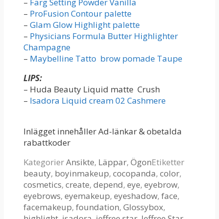
–
Färg Setting Powder Vanilla
–
ProFusion Contour palette
–
Glam Glow Highlight palette
–
Physicians Formula Butter Highlighter
Champagne
–
Maybelline Tatto brow pomade Taupe
LIPS:
– Huda Beauty Liquid matte Crush
–
Isadora Liquid cream 02 Cashmere
Inlägget innehåller Ad-länkar & obetalda
rabattkoder
Kategorier
Ansikte
,
Läppar
,
Ögon
Etiketter
beauty
,
boyinmakeup
,
cocopanda
,
color
,
cosmetics
,
create
,
depend
,
eye
,
eyebrow
,
eyebrows
,
eyemakeup
,
eyeshadow
,
face
,
facemakeup
,
foundation
,
Glossybox
,
highlight
,
isadora
,
jeffree star
,
Jeffree Star