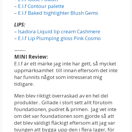
–
E.l.f Contour palette
–
E.l.f Baked highlighter Blush Gems
LIPS:
–
Isadora Liquid lip cream Cashmere
–
E.l.f Lip Plumping gloss Pink Cosmo
——-
MINI Review:
E.l.f är ett märke jag inte har gett, så mycket
uppmärksamhet till innan eftersom det inte
har funnits något som intresserat mig
tidigare.
Men blev riktigt överraskad av en hel del
produkter.. Gillade i stort sett allt förutom
foundationen, pudret & primen. Jag vet inte
om det var foundationen som gjorde så att
det blev väldigt fläckigt eftersom att jag var
tvungen att bygga upp den i flera lager, för