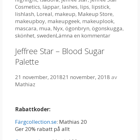
Cosmetics
,
läppar
,
lashes
,
lips
,
lipstick
,
lishlash
,
Loreal
,
makeup
,
Makeup Store
,
makeupboy
,
makeupgeek
,
makeuplook
,
mascara
,
mua
,
Nyx
,
ögonbryn
,
ögonskugga
,
skönhet
,
sweden
Lämna en kommentar
Jeffree Star – Blood Sugar
Palette
21 november, 2018
21 november, 2018
av
Mathiaz
Rabattkoder:
Färgcollection.se
: Mathias 20
Ger 20% rabatt på allt