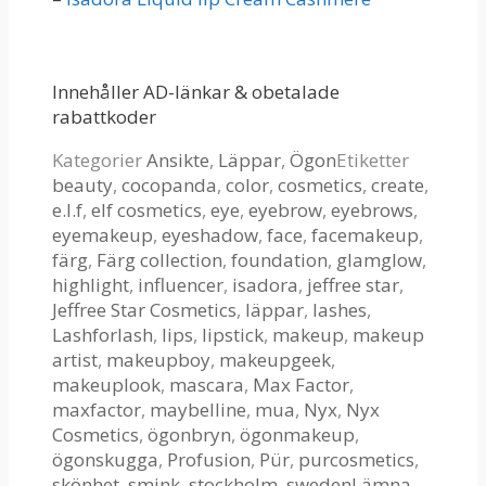
Innehåller AD-länkar & obetalade
rabattkoder
Kategorier
Ansikte
,
Läppar
,
Ögon
Etiketter
beauty
,
cocopanda
,
color
,
cosmetics
,
create
,
e.l.f
,
elf cosmetics
,
eye
,
eyebrow
,
eyebrows
,
eyemakeup
,
eyeshadow
,
face
,
facemakeup
,
färg
,
Färg collection
,
foundation
,
glamglow
,
highlight
,
influencer
,
isadora
,
jeffree star
,
Jeffree Star Cosmetics
,
läppar
,
lashes
,
Lashforlash
,
lips
,
lipstick
,
makeup
,
makeup
artist
,
makeupboy
,
makeupgeek
,
makeuplook
,
mascara
,
Max Factor
,
maxfactor
,
maybelline
,
mua
,
Nyx
,
Nyx
Cosmetics
,
ögonbryn
,
ögonmakeup
,
ögonskugga
,
Profusion
,
Pür
,
purcosmetics
,
skönhet
,
smink
,
stockholm
,
sweden
Lämna