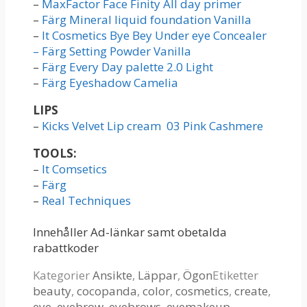
–
MaxFactor Face Finity All day primer
–
Färg Mineral liquid foundation Vanilla
–
It Cosmetics Bye Bey Under eye Concealer
–
Färg Setting Powder Vanilla
–
Färg Every Day palette 2.0 Light
–
Färg Eyeshadow Camelia
LIPS
–
Kicks Velvet Lip cream 03 Pink Cashmere
TOOLS:
–
It Comsetics
–
Färg
–
Real Techniques
Innehåller Ad-länkar samt obetalda
rabattkoder
Kategorier
Ansikte
,
Läppar
,
Ögon
Etiketter
beauty
,
cocopanda
,
color
,
cosmetics
,
create
,
eye
,
eyebrow
,
eyebrows
,
eyemakeup
,